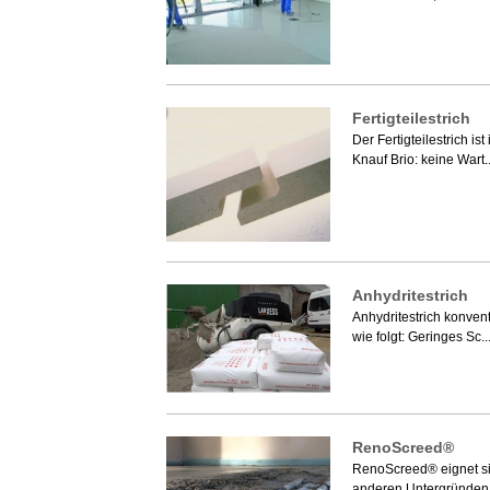
Fertigteilestrich
Der Fertigteilestrich is
Knauf Brio: keine Wart.
Anhydritestrich
Anhydritestrich konven
wie folgt: Geringes Sc..
RenoScreed®
RenoScreed® eignet si
anderen Untergründen i